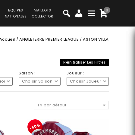
0
EQUIPES
MAILLOTS
NATIONALES
COLLECTOR
Accueil
/
ANGLETERRE PREMIER LEAGUE
/
ASTON VILLA
Réinitialiser Les Filtres
Saison :
Joueur :
sion
Choisir Saison
Choisir Joueur
Tri par défaut
-50%