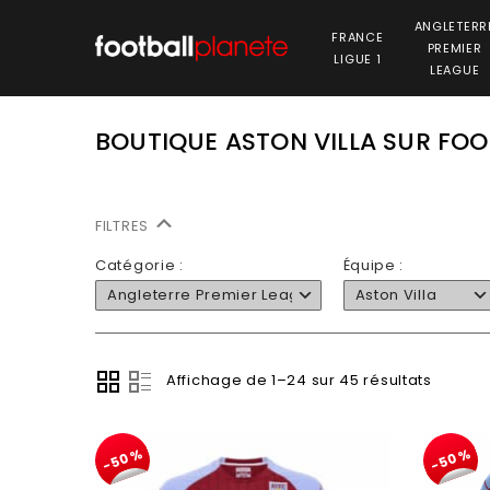
ANGLETERR
FRANCE
PREMIER
LIGUE 1
LEAGUE
BOUTIQUE ASTON VILLA SUR FO
FILTRES
Catégorie :
Équipe :
Angleterre Premier League
Aston Villa
Affichage de 1–24 sur 45 résultats
-50%
-50%