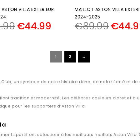
 ASTON VILLA EXTERIEUR
MAILLOT ASTON VILLA EXTER
024
2024-2025
.99
€
44.99
€
89.99
€
44.9
1
2
→
ll Club, un symbole de notre histoire riche, de notre fierté et
alliant tradition et modernité. Les célèbres couleurs claret et b
étique pour les supporters d’Aston Villa.
la
ment sportif ont sélectionné les meilleurs maillots
Aston Villa
.