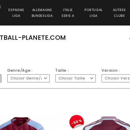
E
ESPAGNE
ALLEMAGNE
ITALIE
PORTUGAL
AUTRES
LIGA
BUNDESLIGA
SERIE A
LIGA
CLUBS
OTBALL-PLANETE.COM
Genre/Age :
Taille :
Version :
Choisir Genre/Age
Choisir Taille
Choisir Ver
-50%