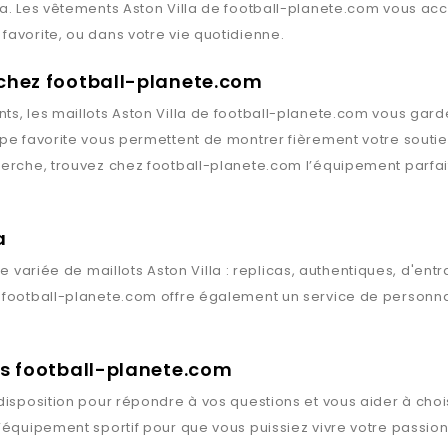
la
. Les vêtements
Aston Villa
de
football-planete.com
vous acco
favorite, ou dans votre vie quotidienne.
 chez football-planete.com
ts, les maillots
Aston Villa
de
football-planete.com
vous garden
ipe favorite vous permettent de montrer fièrement votre souti
herche, trouvez chez
football-planete.com
l’équipement parfai
a
 variée de maillots
Aston Villa
: replicas, authentiques, d'en
,
football-planete.com
offre également un service de personnal
rts football-planete.com
disposition pour répondre à vos questions et vous aider à chois
l’équipement sportif pour que vous puissiez vivre votre passio