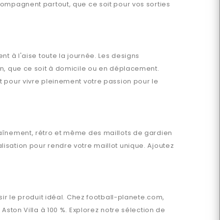
mpagnent partout, que ce soit pour vos sorties
t à l'aise toute la journée. Les designs
en, que ce soit à domicile ou en déplacement.
t pour vivre pleinement votre passion pour le
traînement, rétro et même des maillots de gardien
isation pour rendre votre maillot unique. Ajoutez
ir le produit idéal. Chez
football-planete.com
,
n
Aston Villa
à 100 %. Explorez notre sélection de