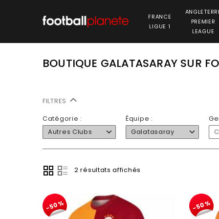
ANGLETERR
FRANCE
PREMIER
LIGUE 1
LEAGUE
BOUTIQUE GALATASARAY SUR F
FILTRES
Catégorie :
Équipe :
Ge
Autres Clubs
Galatasaray
C
2 résultats affichés
-50%
-50%