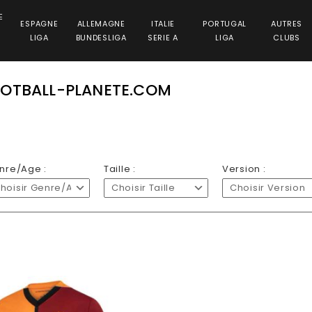
E
ESPAGNE
ALLEMAGNE
ITALIE
PORTUGAL
AUTRES
LIGA
BUNDESLIGA
SERIE A
LIGA
CLUBS
OOTBALL-PLANETE.COM
nre/Age :
Taille :
Version :
hoisir Genre/Age
Choisir Taille
Choisir Version