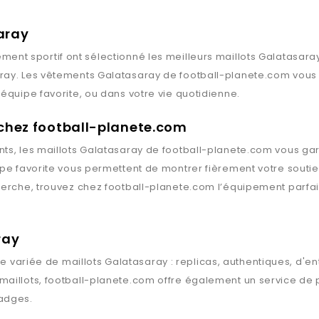
aray
ment sportif ont sélectionné les meilleurs maillots
Galatasara
ray
. Les vêtements
Galatasaray
de
football-planete.com
vous 
équipe favorite, ou dans votre vie quotidienne.
 chez football-planete.com
ts, les maillots
Galatasaray
de
football-planete.com
vous gard
ipe favorite vous permettent de montrer fièrement votre souti
herche, trouvez chez
football-planete.com
l’équipement parfai
ray
 variée de maillots
Galatasaray
: replicas, authentiques, d'e
maillots,
football-planete.com
offre également un service de p
badges.