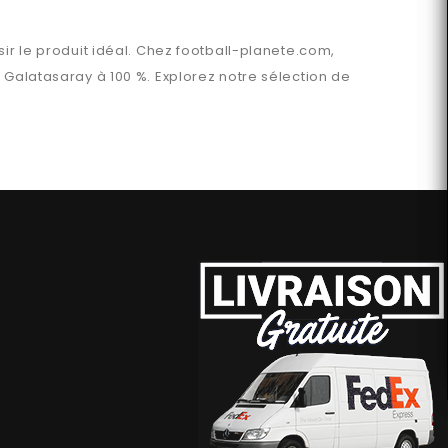
ir le produit idéal. Chez
football-planete.com
,
n
Galatasaray
à 100 %. Explorez notre sélection de