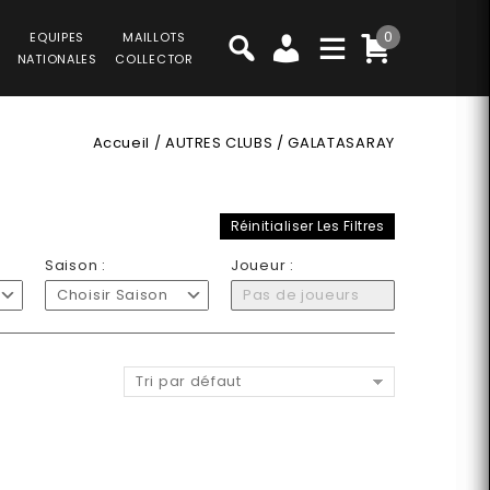
0
EQUIPES
MAILLOTS
NATIONALES
COLLECTOR
Accueil
/
AUTRES CLUBS
/
GALATASARAY
Réinitialiser Les Filtres
Saison :
Joueur :
Choisir Saison
Pas de joueurs
Tri par défaut