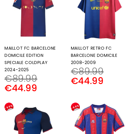
MAILLOT FC BARCELONE
MAILLOT RETRO FC
DOMICILE EDITION
BARCELONE DOMICILE
SPECIALE COLDPLAY
2008-2009
€
89.99
2024-2025
€
89.99
€
44.99
€
44.99
-50%
-50%