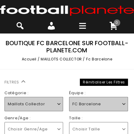
0
BOUTIQUE FC BARCELONE SUR FOOTBALL-
PLANETE.COM
Accueil
/
MAILLOTS COLLECTOR
/
Fc Barcelone
FILTRES
Réinitialiser Les Filtres
Catégorie :
Équipe :
Maillots Collector
FC Barcelone
Genre/Age :
Taille :
Choisir Genre/Age
Choisir Taille