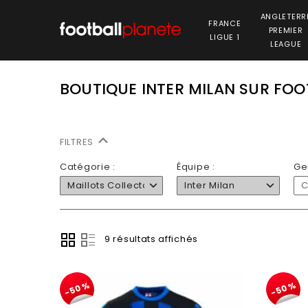
ANGLETERR
FRANCE
PREMIER
LIGUE 1
LEAGUE
BOUTIQUE INTER MILAN SUR FO
FILTRES
Catégorie :
Équipe :
Ge
Maillots Collector
Inter Milan
C
9 résultats affichés
-50%
-50%