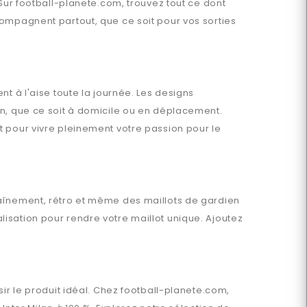
 Sur
football-planete.com
, trouvez tout ce dont
mpagnent partout, que ce soit pour vos sorties
t à l'aise toute la journée. Les designs
en, que ce soit à domicile ou en déplacement.
t pour vivre pleinement votre passion pour le
raînement, rétro et même des maillots de gardien
isation pour rendre votre maillot unique. Ajoutez
ir le produit idéal. Chez
football-planete.com
,