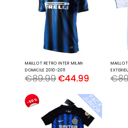
MAILLOT RETRO INTER MILAN
MAILLOT
DOMICILE 2010-2011
EXTERIE
€
89.99
€
44.99
€
89
P
A
C
K
U
N
I
O
J
R
-50%