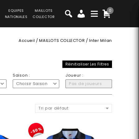
0
EQUIPES
MAILLOTS
NATIONALES
COLLECTOR
Accueil
/
MAILLOTS COLLECTOR
/
Inter Milan
Réinitialiser Les Filtres
Saison :
Joueur :
Choisir Saison
Pas de joueurs
Tri par défaut
-50%