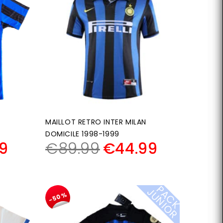
MAILLOT RETRO INTER MILAN
DOMICILE 1998-1999
9
€
89.99
€
44.99
P
A
C
K
U
N
I
O
J
R
-50%