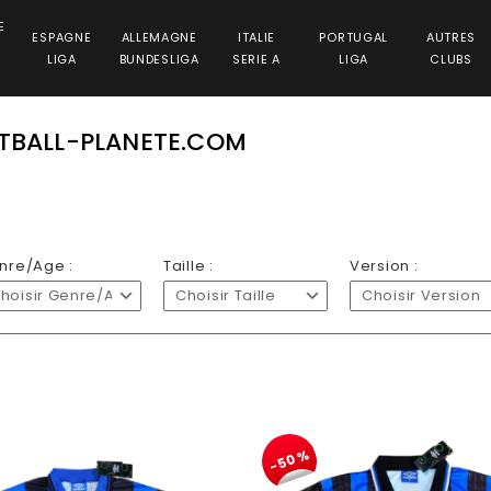
E
ESPAGNE
ALLEMAGNE
ITALIE
PORTUGAL
AUTRES
LIGA
BUNDESLIGA
SERIE A
LIGA
CLUBS
OTBALL-PLANETE.COM
nre/Age :
Taille :
Version :
hoisir Genre/Age
Choisir Taille
Choisir Version
-50%