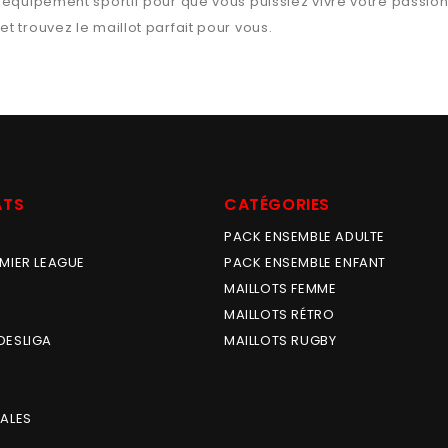
l’équipement sportif pour que vous puissiez vivre votre passio
et trouvez le maillot parfait pour vous.
ATS
CATÉGORIES
PACK ENSEMBLE ADULTE
MIER LEAGUE
PACK ENSEMBLE ENFANT
MAILLOTS FEMME
MAILLOTS RÉTRO
DESLIGA
MAILLOTS RUGBY
ALES