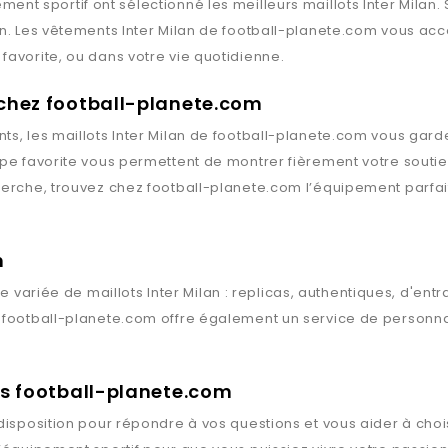
ment sportif ont sélectionné les meilleurs maillots
Inter Milan
.
an
. Les vêtements
Inter Milan
de
football-planete.com
vous acco
favorite, ou dans votre vie quotidienne.
 chez football-planete.com
ts, les maillots
Inter Milan
de
football-planete.com
vous garden
ipe favorite vous permettent de montrer fièrement votre souti
herche, trouvez chez
football-planete.com
l’équipement parfai
n
 variée de maillots
Inter Milan
: replicas, authentiques, d'ent
,
football-planete.com
offre également un service de personnal
rts football-planete.com
disposition pour répondre à vos questions et vous aider à chois