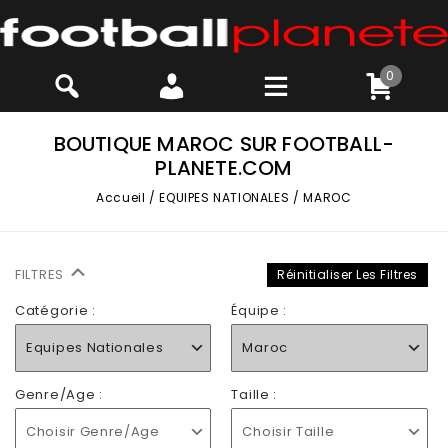
0
BOUTIQUE MAROC SUR FOOTBALL-
PLANETE.COM
Accueil
/
EQUIPES NATIONALES
/
MAROC
FILTRES
Réinitialiser Les Filtres
Catégorie :
Équipe :
Equipes Nationales
Maroc
Genre/Age :
Taille :
Choisir Genre/Age
Choisir Taille