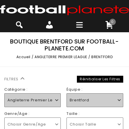
0
BOUTIQUE BRENTFORD SUR FOOTBALL-
PLANETE.COM
Accueil
/
ANGLETERRE PREMIER LEAGUE
/
BRENTFORD
FILTRES
Réinitialiser Les Filtres
Catégorie :
Équipe :
Angleterre Premier League
Brentford
Genre/Age :
Taille :
Choisir Genre/Age
Choisir Taille