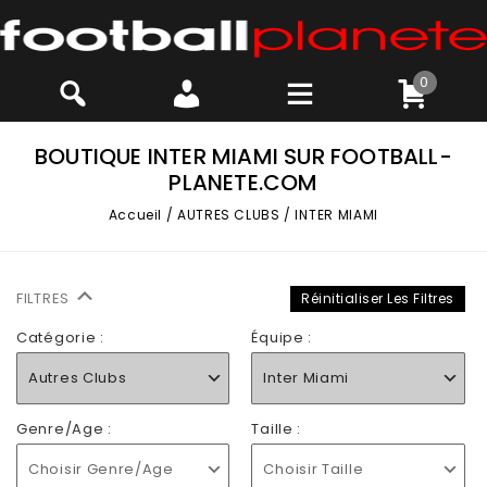
0
BOUTIQUE INTER MIAMI SUR FOOTBALL-
PLANETE.COM
Accueil
/
AUTRES CLUBS
/
INTER MIAMI
FILTRES
Réinitialiser Les Filtres
Catégorie :
Équipe :
Autres Clubs
Inter Miami
Genre/Age :
Taille :
Choisir Genre/Age
Choisir Taille