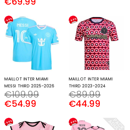
€
69.99
-50%
-50%
MAILLOT INTER MIAMI
MAILLOT INTER MIAMI
MESSI THIRD 2025-2026
THIRD 2023-2024
€
109.99
€
89.99
€
54.99
€
44.99
P
A
C
K
D
U
L
T
A
E
-50%
-50%