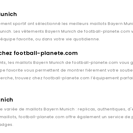
Munich
ment sportif ont sélectionné les meilleurs maillots
Bayern Mun
unich
. Les vêtements
Bayern Munich
de
football-planete.com
v
équipe favorite, ou dans votre vie quotidienne.
 chez football-planete.com
ts, les maillots
Bayern Munich
de
football-planete.com
vous g
ipe favorite vous permettent de montrer fièrement votre souti
herche, trouvez chez
football-planete.com
l’équipement parfai
unich
 variée de maillots
Bayern Munich
: replicas, authentiques, d
maillots,
football-planete.com
offre également un service de p
badges.