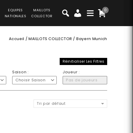
0
EQUIPES
MAILLOTS
NATIONALES
COLLECTOR
Accueil
/
MAILLOTS COLLECTOR
/
Bayern Munich
Réinitialiser Les Filtres
Saison :
Joueur :
Choisir Saison
Pas de joueurs
Tri par défaut