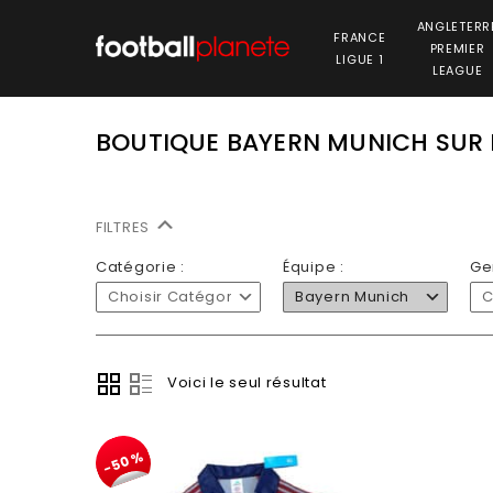
ANGLETERR
FRANCE
PREMIER
LIGUE 1
LEAGUE
BOUTIQUE BAYERN MUNICH SUR
FILTRES
Catégorie :
Équipe :
Ge
Choisir Catégorie
Bayern Munich
C
Voici le seul résultat
-50%