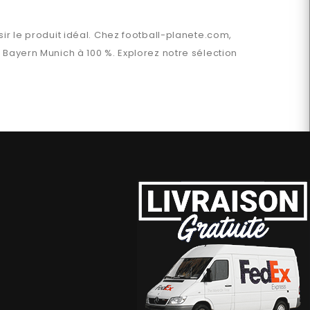
ir le produit idéal. Chez
football-planete.com
,
n
Bayern Munich
à 100 %. Explorez notre sélection