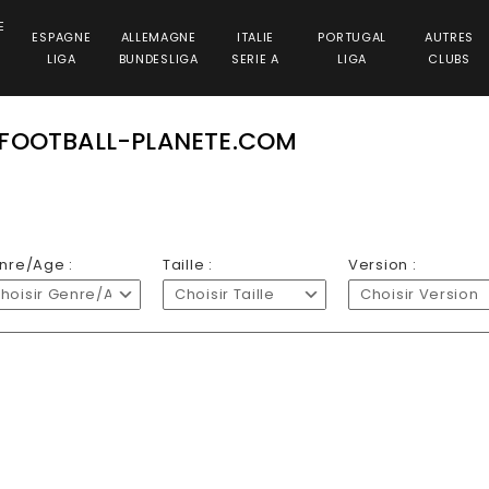
E
ESPAGNE
ALLEMAGNE
ITALIE
PORTUGAL
AUTRES
LIGA
BUNDESLIGA
SERIE A
LIGA
CLUBS
 FOOTBALL-PLANETE.COM
nre/Age :
Taille :
Version :
hoisir Genre/Age
Choisir Taille
Choisir Version