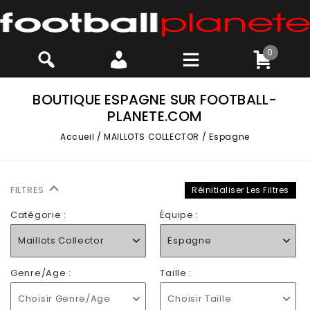
0
BOUTIQUE ESPAGNE SUR FOOTBALL-
PLANETE.COM
Accueil
/
MAILLOTS COLLECTOR
/
Espagne
FILTRES
Réinitialiser Les Filtres
Catégorie :
Équipe :
Maillots Collector
Espagne
Genre/Age :
Taille :
Choisir Genre/Age
Choisir Taille