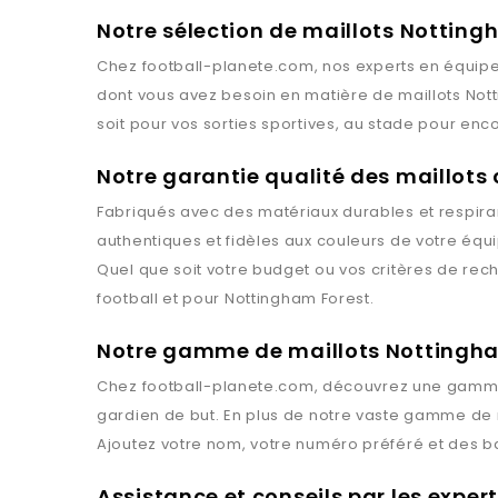
Notre sélection de maillots Notting
Chez
football-planete.com
, nos experts en équipe
dont vous avez besoin en matière de maillots
Not
soit pour vos sorties sportives, au stade pour enc
Notre garantie qualité des maillots
Fabriqués avec des matériaux durables et respiran
authentiques et fidèles aux couleurs de votre équ
Quel que soit votre budget ou vos critères de rec
football et pour
Nottingham Forest
.
Notre gamme de maillots Nottingh
Chez
football-planete.com
, découvrez une gamme
gardien de but. En plus de notre vaste gamme de 
Ajoutez votre nom, votre numéro préféré et des 
Assistance et conseils par les expe