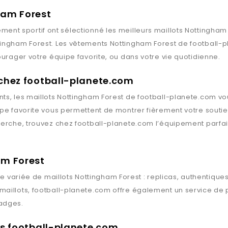
ham Forest
ment sportif ont sélectionné les meilleurs maillots
Nottingham 
tingham Forest
. Les vêtements
Nottingham Forest
de
football-
ourager votre équipe favorite, ou dans votre vie quotidienne.
 chez football-planete.com
ts, les maillots
Nottingham Forest
de
football-planete.com
vou
ipe favorite vous permettent de montrer fièrement votre souti
herche, trouvez chez
football-planete.com
l’équipement parfai
am Forest
 variée de maillots
Nottingham Forest
: replicas, authentique
maillots,
football-planete.com
offre également un service de p
badges.
rts football-planete.com