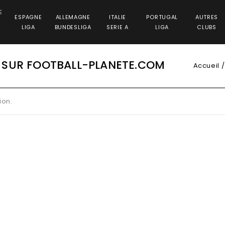
E
ESPAGNE
ALLEMAGNE
ITALIE
PORTUGAL
AUTRES
LIGA
BUNDESLIGA
SERIE A
LIGA
CLUBS
 SUR FOOTBALL-PLANETE.COM
Accueil
ion.