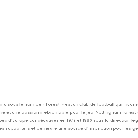
nu sous le nom de « Forest, » est un club de football qui inca
iche et une passion inébranlable pour le jeu. Nottingham Forest 
es d’Europe consécutives en 1979 et 1980 sous la direction lég
 supporters et demeure une source d’inspiration pour les gén