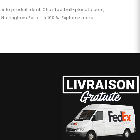
ir le produit idéal. Chez
football-planete.com
,
n
Nottingham Forest
à 100 %. Explorez notre