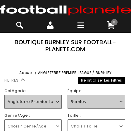
0
BOUTIQUE BURNLEY SUR FOOTBALL-
PLANETE.COM
Accueil
/
ANGLETERRE PREMIER LEAGUE
/
BURNLEY
FILTRES
Réinitialiser Les Filtres
Catégorie :
Équipe :
Angleterre Premier League
Burnley
Genre/Age :
Taille :
Choisir Genre/Age
Choisir Taille