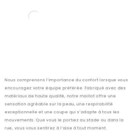
MAILLOT BURNLEY
DOMICILE 2023-2024
€
89.99
€
44.99
Nous comprenons l’importance du confort lorsque vous
encouragez votre équipe préférée. Fabriqué avec des
matériaux de haute qualité, notre maillot offre une
sensation agréable sur la peau, une respirabilité
exceptionnelle et une coupe qui s’adapte à tous les
mouvements. Que vous le portiez au stade ou dans la
rue, vous vous sentirez à l’aise à tout moment.