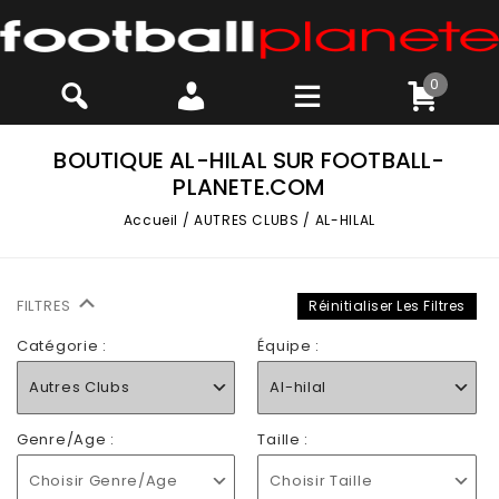
0
BOUTIQUE AL-HILAL SUR FOOTBALL-
PLANETE.COM
Accueil
/
AUTRES CLUBS
/
AL-HILAL
FILTRES
Réinitialiser Les Filtres
Catégorie :
Équipe :
Autres Clubs
Al-hilal
Genre/Age :
Taille :
Choisir Genre/Age
Choisir Taille